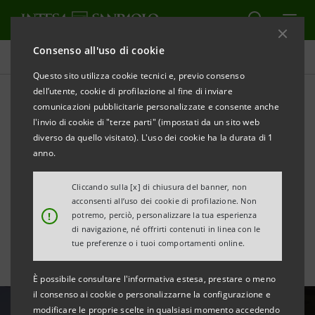
Consenso all'uso di cookie
Tutte le news
Questo sito utilizza cookie tecnici e, previo consenso
dell’utente, cookie di profilazione al fine di inviare
comunicazioni pubblicitarie personalizzate e consente anche
Stefano Barrese:
l'invio di cookie di "terze parti" (impostati da un sito web
transizione digitale e AI
diverso da quello visitato). L'uso dei cookie ha la durata di 1
anno.
opportunità di crescita per il
Cliccando sulla [x] di chiusura del banner, non
Paese
acconsenti all’uso dei cookie di profilazione. Non
!
potremo, perciò, personalizzare la tua esperienza
di navigazione, né offrirti contenuti in linea con le
tue preferenze o i tuoi comportamenti online.
È possibile consultare l'informativa estesa, prestare o meno
il consenso ai cookie o personalizzarne la configurazione e
modificare le proprie scelte in qualsiasi momento accedendo