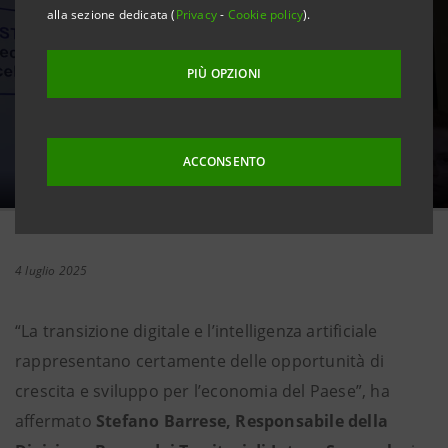
alla sezione dedicata (
Privacy
-
Cookie policy
).
PIÙ OPZIONI
ACCONSENTO
4 luglio 2025
“La transizione digitale e l’intelligenza artificiale
rappresentano certamente delle opportunità di
crescita e sviluppo per l’economia del Paese”, ha
affermato
Stefano Barrese, Responsabile della