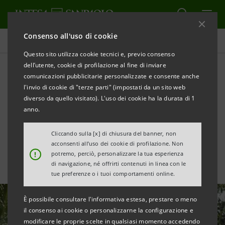
Consenso all'uso di cookie
Ricerche Comportamentali
Questo sito utilizza cookie tecnici e, previo consenso
dell’utente, cookie di profilazione al fine di inviare
comunicazioni pubblicitarie personalizzate e consente anche
Dopo la peggiore crisi di
l'invio di cookie di "terze parti" (impostati da un sito web
tutti i tempi, la migliore
diverso da quello visitato). L'uso dei cookie ha la durata di 1
anno.
ripresa di sempre
Cliccando sulla [x] di chiusura del banner, non
acconsenti all’uso dei cookie di profilazione. Non
!
potremo, perciò, personalizzare la tua esperienza
di navigazione, né offrirti contenuti in linea con le
tue preferenze o i tuoi comportamenti online.
È possibile consultare l'informativa estesa, prestare o meno
il consenso ai cookie o personalizzarne la configurazione e
modificare le proprie scelte in qualsiasi momento accedendo