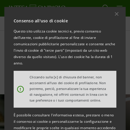
Consenso all'uso di cookie
Ricerche Comportamentali
Questo sito utilizza cookie tecnici e, previo consenso
dell’utente, cookie di profilazione al fine di inviare
comunicazioni pubblicitarie personalizzate e consente anche
Bes 2021, il benessere
l'invio di cookie di "terze parti" (impostati da un sito web
equo e sostenibile in Italia
diverso da quello visitato). L'uso dei cookie ha la durata di 1
anno.
Cliccando sulla [x] di chiusura del banner, non
acconsenti all’uso dei cookie di profilazione. Non
!
potremo, perciò, personalizzare la tua esperienza
di navigazione, né offrirti contenuti in linea con le
tue preferenze o i tuoi comportamenti online.
È possibile consultare l'informativa estesa, prestare o meno
il consenso ai cookie o personalizzarne la configurazione e
modificare le proprie scelte in qualsiasi momento accedendo