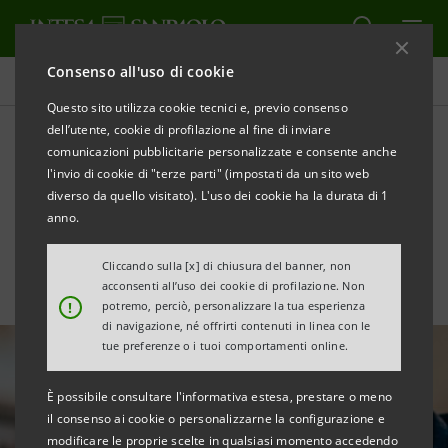
Consenso all'uso di cookie
Ricerche Comportamentali
Questo sito utilizza cookie tecnici e, previo consenso
dell’utente, cookie di profilazione al fine di inviare
comunicazioni pubblicitarie personalizzate e consente anche
Rapporto Censis 2023: la
l'invio di cookie di "terze parti" (impostati da un sito web
società sonnambula
diverso da quello visitato). L'uso dei cookie ha la durata di 1
anno.
Cliccando sulla [x] di chiusura del banner, non
acconsenti all’uso dei cookie di profilazione. Non
!
potremo, perciò, personalizzare la tua esperienza
di navigazione, né offrirti contenuti in linea con le
tue preferenze o i tuoi comportamenti online.
È possibile consultare l'informativa estesa, prestare o meno
il consenso ai cookie o personalizzarne la configurazione e
modificare le proprie scelte in qualsiasi momento accedendo