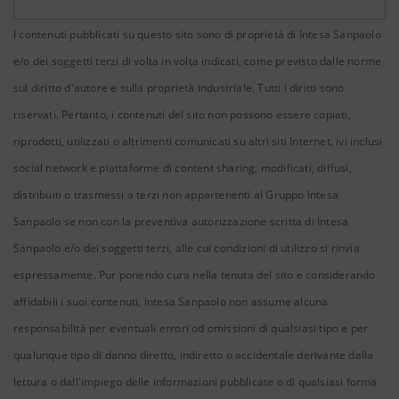
I contenuti pubblicati su questo sito sono di proprietà di Intesa Sanpaolo
e/o dei soggetti terzi di volta in volta indicati, come previsto dalle norme
sul diritto d'autore e sulla proprietà industriale. Tutti i diritti sono
riservati. Pertanto, i contenuti del sito non possono essere copiati,
riprodotti, utilizzati o altrimenti comunicati su altri siti Internet, ivi inclusi
social network e piattaforme di content sharing, modificati, diffusi,
distribuiti o trasmessi a terzi non appartenenti al Gruppo Intesa
Sanpaolo se non con la preventiva autorizzazione scritta di Intesa
Sanpaolo e/o dei soggetti terzi, alle cui condizioni di utilizzo si rinvia
espressamente. Pur ponendo cura nella tenuta del sito e considerando
affidabili i suoi contenuti, Intesa Sanpaolo non assume alcuna
responsabilità per eventuali errori od omissioni di qualsiasi tipo e per
qualunque tipo di danno diretto, indiretto o accidentale derivante dalla
lettura o dall'impiego delle informazioni pubblicate o di qualsiasi forma