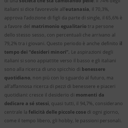
di una
società che sta cambiando pelle
: il 74% degli
italiani si dice favorevole all’
eutanasia
, il 70,3%,
approva l’adozione di figli da parte di single, il 65,6% è
a favore del
matrimonio egualitario
tra persone
dello stesso sesso, con percentuali che arrivano al
79,2% tra i giovani. Questo periodo è anche definito
il
tempo dei “desideri minori”.
Le aspirazioni degli
italiani si sono appiattite verso il basso e gli italiani
sono alla ricerca di uno spicchio di
benessere
quotidiano
, non più con lo sguardo al futuro, ma
all’affannosa ricerca di pezzi di benessere e piaceri
quotidiani: cresce il desiderio di
momenti da
dedicare a sé stessi
, quasi tutti, il 94,7%, considerano
centrale la
felicità delle piccole cose
di ogni giorno,
come il tempo libero, gli hobby, le passioni personali.