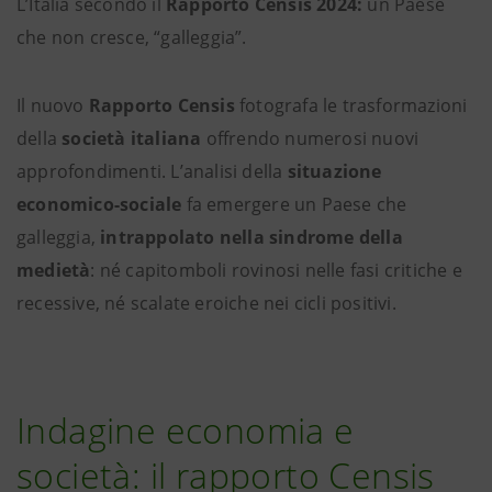
L’Italia secondo il
Rapporto Censis 2024:
un Paese
che non cresce, “galleggia”.
Il nuovo
Rapporto Censis
fotografa le trasformazioni
della
società italiana
offrendo numerosi nuovi
approfondimenti. L’analisi della
situazione
economico-sociale
fa emergere un Paese che
galleggia,
intrappolato nella sindrome della
medietà
: né capitomboli rovinosi nelle fasi critiche e
recessive, né scalate eroiche nei cicli positivi.
Indagine economia e
società: il rapporto Censis