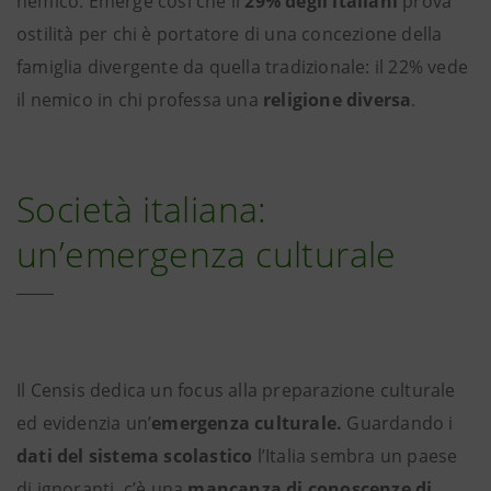
nemico. Emerge così che il
29% degli italiani
prova
ostilità per chi è portatore di una concezione della
famiglia divergente da quella tradizionale: il 22% vede
il nemico in chi professa una
religione diversa
.
Società italiana:
un’emergenza culturale
Il Censis dedica un focus alla preparazione culturale
ed evidenzia un’
emergenza culturale.
Guardando i
dati del sistema scolastico
l’Italia sembra un paese
di ignoranti, c’è una
mancanza di conoscenze di