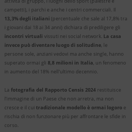
attività di gruppo, i luoghi dello sport (palestre e
campetti), i parchi e anche i centri commerciali. Il
13,3% degli italiani
(percentuale che sale al 17,8% tra
i giovani dai 18 ai 34 anni) dichiara di prediligere gli
incontri virtuali
vissuti nei social network.
La casa
invece può diventare luogo di solitudine
, le
persone sole, anziani vedovi ma anche single, hanno
superato ormai gli
8,8 milioni in Italia
, un fenomeno
in aumento del 18% nell’ultimo decennio.
La
fotografia del Rapporto Censis 2024
restituisce
l’immagine di un Paese che non arretra, ma non
cresce e il cui
tradizionale modello è ormai logoro
e
rischia di non funzionare più per affrontare le sfide in
corso.