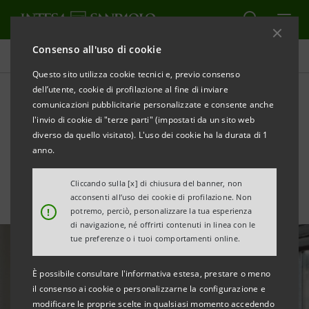
Consenso all'uso di cookie
Ricerche Comportamentali
Questo sito utilizza cookie tecnici e, previo consenso
dell’utente, cookie di profilazione al fine di inviare
comunicazioni pubblicitarie personalizzate e consente anche
Rapporto Censis 2024: la
l'invio di cookie di "terze parti" (impostati da un sito web
sindrome italiana
diverso da quello visitato). L'uso dei cookie ha la durata di 1
anno.
Cliccando sulla [x] di chiusura del banner, non
acconsenti all’uso dei cookie di profilazione. Non
!
potremo, perciò, personalizzare la tua esperienza
di navigazione, né offrirti contenuti in linea con le
tue preferenze o i tuoi comportamenti online.
È possibile consultare l'informativa estesa, prestare o meno
il consenso ai cookie o personalizzarne la configurazione e
modificare le proprie scelte in qualsiasi momento accedendo