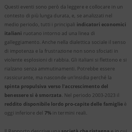
Questi eventi sono però da leggere e collocare in un
contesto di più lunga durata, e, se analizzati nel
medio periodo, tutti i principali
indicatori economici
italiani
ruotano intorno ad una linea di
galleggiamento. Anche nella dialettica sociale il senso
di impotenza e la frustrazione non sono sfociati in
violente esplosioni di rabbia. Gli italiani si flettono e si
rialzano senza ammutinamenti. Potrebbe essere
rassicurante, ma nasconde un’insidia perché la
spinta propulsiva verso l'accrescimento del
benessere si è smorzata
. Nel periodo 2003-2023 il
reddito disponibile lordo pro-capite delle famiglie
è
oggi inferiore del
7%
in termini reali.
Il Rapporto descrive una
società che ristagna
e in cui