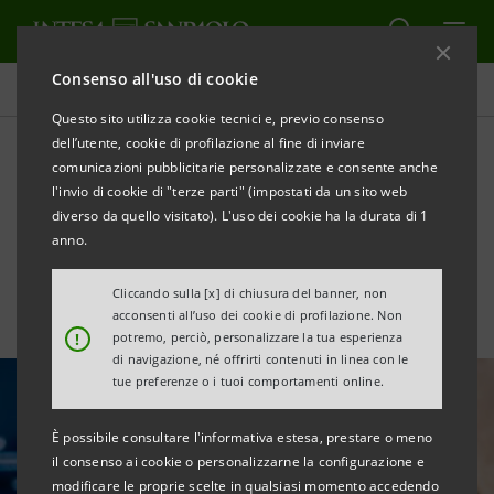
Consenso all'uso di cookie
Ricerche Comportamentali
Questo sito utilizza cookie tecnici e, previo consenso
dell’utente, cookie di profilazione al fine di inviare
comunicazioni pubblicitarie personalizzate e consente anche
I giovani e la previdenza
l'invio di cookie di "terze parti" (impostati da un sito web
integrativa
diverso da quello visitato). L'uso dei cookie ha la durata di 1
anno.
Cliccando sulla [x] di chiusura del banner, non
acconsenti all’uso dei cookie di profilazione. Non
!
potremo, perciò, personalizzare la tua esperienza
di navigazione, né offrirti contenuti in linea con le
tue preferenze o i tuoi comportamenti online.
È possibile consultare l'informativa estesa, prestare o meno
il consenso ai cookie o personalizzarne la configurazione e
modificare le proprie scelte in qualsiasi momento accedendo