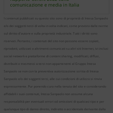
comunicazione e media in Italia
I contenuti pubblicati su questo sito sono di proprietà di Intesa Sanpaolo
e/o dei soggetti terzi di volta in volta indicati, come previsto dalle norme
sul diritto d'autore e sulla proprietà industriale. Tutti i diritti sono
riservati. Pertanto, i contenuti del sito non possono essere copiati,
riprodotti, utilizzati o altrimenti comunicati su altri siti Internet, ivi inclusi
social network e piattaforme di content sharing, modificati, diffusi,
distribuiti o trasmessi a terzi non appartenenti al Gruppo Intesa
Sanpaolo se non con la preventiva autorizzazione scritta di Intesa
Sanpaolo e/o dei soggetti terzi, alle cui condizioni di utilizzo si rinvia
espressamente. Pur ponendo cura nella tenuta del sito e considerando
affidabili i suoi contenuti, Intesa Sanpaolo non assume alcuna
responsabilità per eventuali errori od omissioni di qualsiasi tipo e per
qualunque tipo di danno diretto, indiretto o accidentale derivante dalla