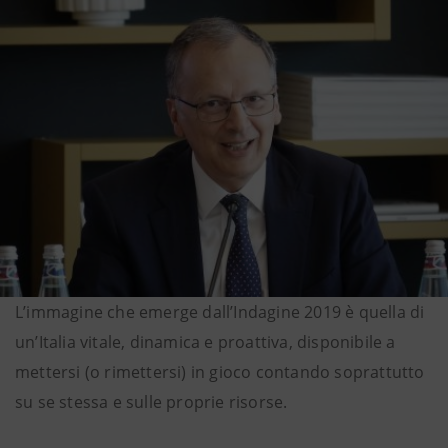
L’immagine che emerge dall’Indagine 2019 è quella di
un’Italia vitale, dinamica e proattiva, disponibile a
mettersi (o rimettersi) in gioco contando soprattutto
su se stessa e sulle proprie risorse.