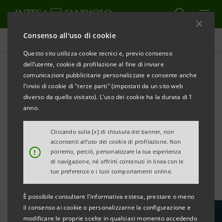
Consenso all'uso di cookie
In Primo Piano
Questo sito utilizza cookie tecnici e, previo consenso
dell’utente, cookie di profilazione al fine di inviare
comunicazioni pubblicitarie personalizzate e consente anche
Indagine sul Risparmio e
l'invio di cookie di "terze parti" (impostati da un sito web
sulle scelte finanziarie degli
diverso da quello visitato). L'uso dei cookie ha la durata di 1
anno.
italiani - 2019
Cliccando sulla [x] di chiusura del banner, non
acconsenti all’uso dei cookie di profilazione. Non
!
potremo, perciò, personalizzare la tua esperienza
STAMPA
di navigazione, né offrirti contenuti in linea con le
tue preferenze o i tuoi comportamenti online.
È possibile consultare l'informativa estesa, prestare o meno
il consenso ai cookie o personalizzarne la configurazione e
modificare le proprie scelte in qualsiasi momento accedendo