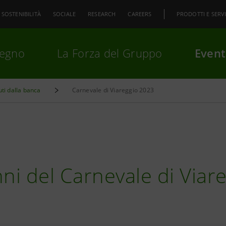
SOSTENIBILITÀ
SOCIALE
RESEARCH
CAREERS
PRODOTTI E SERVI
pegno
La Forza del Gruppo
Event
uti dalla banca
Carnevale di Viareggio 2023
premi
Invio
per cercare o
ESC
nni del Carnevale di Viar