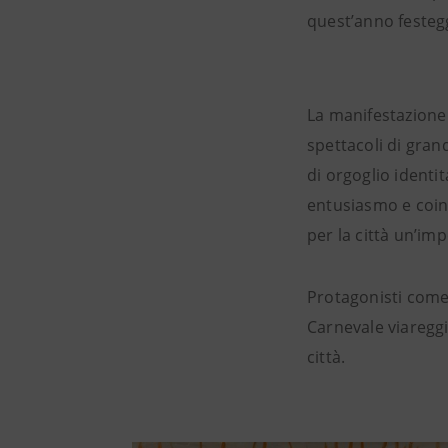
quest’anno festeggi
La manifestazione 
spettacoli di gran
di orgoglio identi
entusiasmo e coinv
per la città un’imp
Protagonisti com
Carnevale viareggi
città.