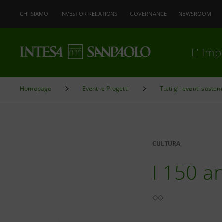
CHI SIAMO
INVESTOR RELATIONS
GOVERNANCE
NEWSROOM
L’ Im
Homepage
Eventi e Progetti
Tutti gli eventi sosten
CULTURA
I 150 a