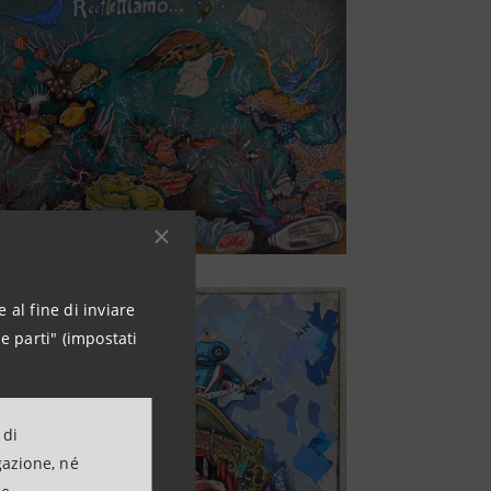
 al fine di inviare
e parti" (impostati
 di
gazione, né