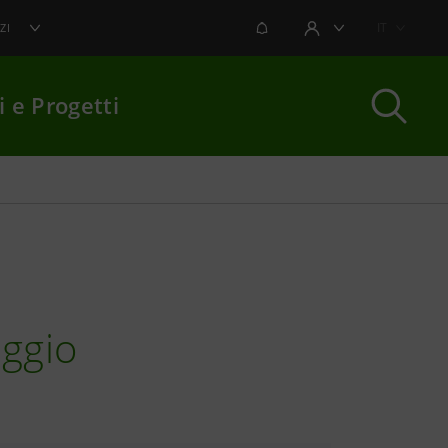
NOTIFICHE
IT
ZI
AREA UTENTE
i e Progetti
per chiudere
eggio