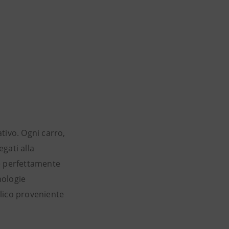
ativo. Ogni carro,
egati alla
le perfettamente
nologie
lico proveniente