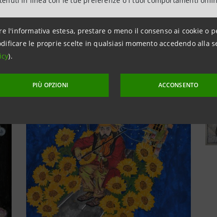
ntenuti in linea con le tue preferenze o i tuoi comportamenti onli
re l'informativa estesa, prestare o meno il consenso ai cookie o p
dificare le proprie scelte in qualsiasi momento accedendo alla s
icy
).
PIÙ OPZIONI
ACCONSENTO