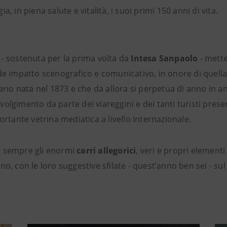
a, in piena salute e vitalità, i suoi primi 150 anni di vita.
- sostenuta per la prima volta da
Intesa Sanpaolo
- mette
de impatto scenografico e comunicativo, in onore di quell
tario nata nel 1873 e che da allora si perpetua di anno in 
olgimento da parte dei viareggini e dei tanti turisti prese
ortante vetrina mediatica a livello internazionale.
e sempre gli enormi
carri allegorici
, veri e propri elementi 
no, con le loro suggestive sfilate - quest’anno ben sei - su