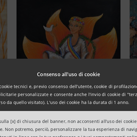
Consenso all'uso di cookie
cookie tecnici e, previo consenso dell’utente, cookie di profilazione
citarie personalizzate e consente anche l'invio di cookie di "terz
so da quello visitato). L'uso dei cookie ha la durata di 1 anno.
ulla [x] di chiusura del banner, non acconsenti all’uso dei cookie
ne. Non potremo, perciò, personalizzare la tua esperienza di navi