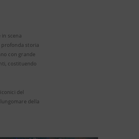
 in scena
a profonda storia
anno con grande
nti, costituendo
iconici del
l lungomare della