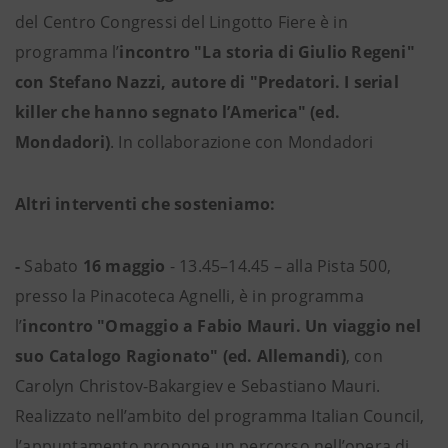
del Centro Congressi del Lingotto Fiere è in
programma l’
incontro "La storia di Giulio Regeni"
con Stefano Nazzi, autore di "Predatori. I serial
killer che hanno segnato l’America" (ed.
Mondadori)
. In collaborazione con Mondadori
Altri interventi che sosteniamo:
-
Sabato
16 maggio
- 13.45–14.45 – alla Pista 500,
presso la Pinacoteca Agnelli, è in programma
l’
incontro "Omaggio a Fabio Mauri. Un viaggio nel
suo Catalogo Ragionato" (ed. Allemandi)
, con
Carolyn Christov-Bakargiev e Sebastiano Mauri.
Realizzato nell’ambito del programma Italian Council,
l’appuntamento propone un percorso nell’opera di