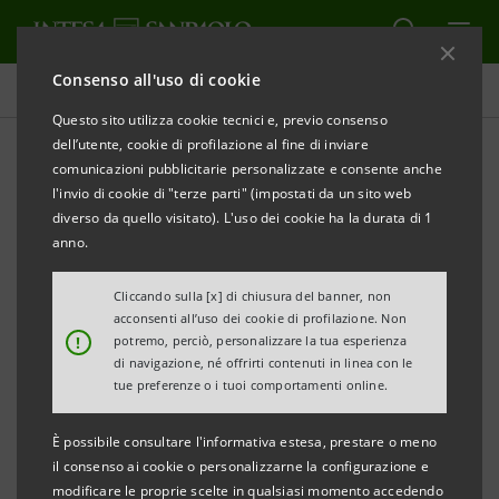
Consenso all'uso di cookie
Tutti gli eventi sostenuti dalla banca
Questo sito utilizza cookie tecnici e, previo consenso
dell’utente, cookie di profilazione al fine di inviare
comunicazioni pubblicitarie personalizzate e consente anche
l'invio di cookie di "terze parti" (impostati da un sito web
CULTURA
diverso da quello visitato). L'uso dei cookie ha la durata di 1
anno.
Salone Internazionale del
Cliccando sulla [x] di chiusura del banner, non
Libro di Torino
acconsenti all’uso dei cookie di profilazione. Non
!
potremo, perciò, personalizzare la tua esperienza
di navigazione, né offrirti contenuti in linea con le
tue preferenze o i tuoi comportamenti online.
È possibile consultare l'informativa estesa, prestare o meno
il consenso ai cookie o personalizzarne la configurazione e
modificare le proprie scelte in qualsiasi momento accedendo