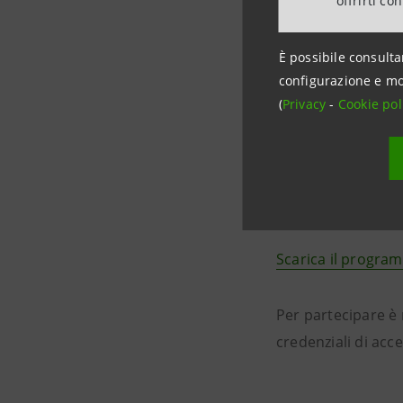
offrirti co
Innovation Cente
Association
e
Glo
È possibile consulta
configurazione e mo
Il programma dell
(
Privacy
-
Cookie pol
Università coinvolt
dell’Economia Circo
Al termine della s
ognuna delle chall
Scarica il progr
Per partecipare è n
credenziali di acc
Ap