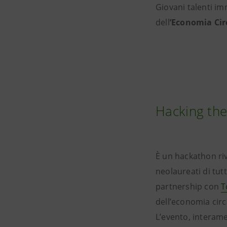
Giovani talenti im
dell
’Economia Cir
Hacking the 
È un hackathon riv
neolaureati di tut
partnership con
T
dell’economia circ
L’evento, interame