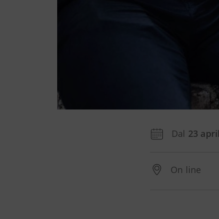
Dal
23 apri
On line