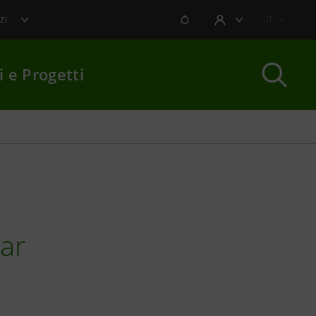
NOTIFICHE
IT
ZI
AREA UTENTE
i e Progetti
per chiudere
lar