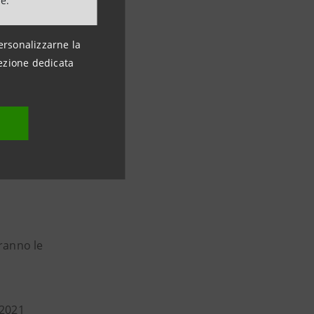
ne.
a), Alumni
de.
ersonalizzarne la
ezione dedicata
cercatori delle
i al tema
ncitori per
tessi.
eranno le
1