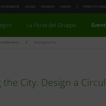
SOSTENIBILITÀ
SOCIALE
RESEARCH
CAREERS
PRODOTTI E SERVI
pegno
La Forza del Gruppo
Event
uti dalla banca
Hacking the City
premi
Invio
per cercare o
ESC
 the City. Design a Circu