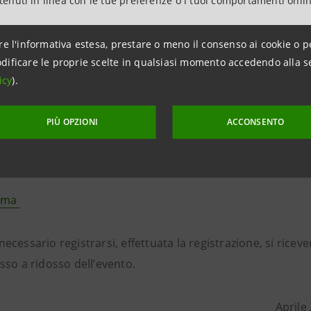
ntenuti in linea con le tue preferenze o i tuoi comportamenti onli
r
e di
Cariplo Factory
, membri
ASP (Alta Scuola Politecnic
bal Shapers Torino
affiancheranno i partecipanti nelle sfi
re l'informativa estesa, prestare o meno il consenso ai cookie o p
dificare le proprie scelte in qualsiasi momento accedendo alla s
e due giornate presenta
circa 30 interventi
di docenti e ri
icy
).
e. Saranno presentati i corsi, le attività, i progetti inerent
lare attivi nei diversi atenei.
PIÙ OPZIONI
ACCONSENTO
econda giornata è prevista la proclamazione dei progetti vi
enge e la successiva presentazione pubblica dei progetti s
amma
ecessario registrarsi, effettuata la registrazione, si ricev
esso a ridosso dell’evento.
rile 202