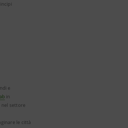
rincipi
ndi e
Lab
in
 nel settore
ginare le città