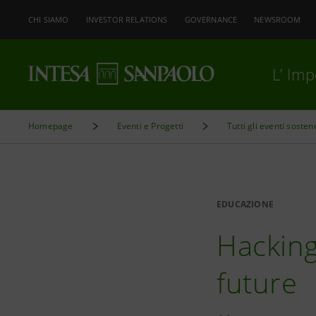
CHI SIAMO
INVESTOR RELATIONS
GOVERNANCE
NEWSROOM
L’ Im
Homepage
Eventi e Progetti
Tutti gli eventi sosten
EDUCAZIONE
Hacking
future