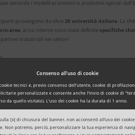
nate secondo i modelli economici e produttivi ispirati dall
ecipanti provengono da oltre
20 università italiane
. La sfi
cro-aree
, al cui interno sono state definite
specifiche cha
partner industriali nei settori:
s
Consenso all'uso di cookie
cookie tecnici e, previo consenso dell’utente, cookie di profilazione
citarie personalizzate e consente anche l'invio di cookie di "terz
so da quello visitato). L'uso dei cookie ha la durata di 1 anno.
ulla [x] di chiusura del banner, non acconsenti all’uso dei cookie
ne. Non potremo, perciò, personalizzare la tua esperienza di navi
ti di
Tondo
, team di esperti
del
Circular Economy Lab
di
I