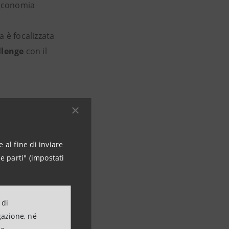
’Economia
da è focalizzata
llenge
con il
 al fine di inviare
e parti" (impostati
 di
gazione, né
ntesa Sanpaolo