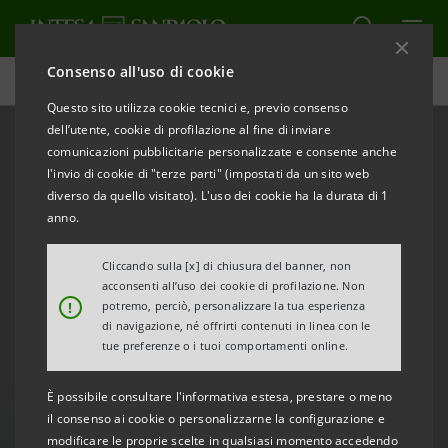
Consenso all'uso di cookie
PNRR
Questo sito utilizza cookie tecnici e, previo consenso
dell’utente, cookie di profilazione al fine di inviare
comunicazioni pubblicitarie personalizzate e consente anche
l'invio di cookie di "terze parti" (impostati da un sito web
diverso da quello visitato). L'uso dei cookie ha la durata di 1
anno.
Cliccando sulla [x] di chiusura del banner, non
acconsenti all’uso dei cookie di profilazione. Non
!
potremo, perciò, personalizzare la tua esperienza
di navigazione, né offrirti contenuti in linea con le
tue preferenze o i tuoi comportamenti online.
È possibile consultare l'informativa estesa, prestare o meno
il consenso ai cookie o personalizzarne la configurazione e
modificare le proprie scelte in qualsiasi momento accedendo