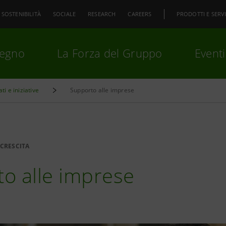
SOSTENIBILITÀ
SOCIALE
RESEARCH
CAREERS
PRODOTTI E SERVI
pegno
La Forza del Gruppo
Eventi
ati e iniziative
Supporto alle imprese
premi
Invio
per cercare o
ESC
CRESCITA
o alle imprese