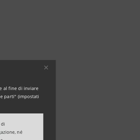
le imprese
à
 al fine di inviare
e parti" (impostati
 di
gazione, né