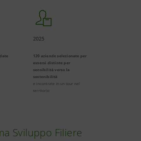
2025
idate
120 aziende selezionate per
essersi distinte per
sensibilità verso la
sostenibilità
e incontrate in un tour nel
territorio
 Sviluppo Filiere