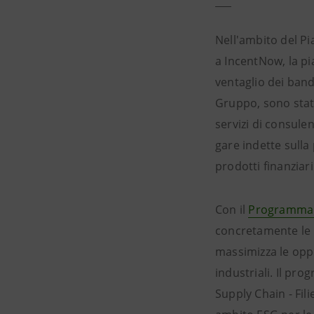
Nell'ambito del Pi
a IncentNow, la pi
ventaglio dei bandi
Gruppo, sono stati 
servizi di consulen
gare indette sull
prodotti finanziar
Con il
Programm
concretamente le r
massimizza le oppo
industriali. Il pr
Supply Chain - Fili