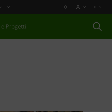
NOTIFICHE
IT
ZI
AREA UTENTE
 e Progetti
per chiudere