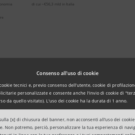
conomia
di cui
~€56,3 mld in Italia
ore
e per individuare e supportare 
 in un percorso di sostenibilit
Consenso all'uso di cookie
cookie tecnici e, previo consenso dell’utente, cookie di profilazione
citarie personalizzate e consente anche l'invio di cookie di "terz
so da quello visitato). L'uso dei cookie ha la durata di 1 anno.
a CresciBusiness
ulla [x] di chiusura del banner, non acconsenti all’uso dei cookie
ne. Non potremo, perciò, personalizzare la tua esperienza di navi