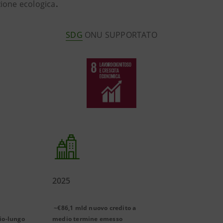
zione ecologica
.
SDG
ONU SUPPORTATO
2025
~€86,1 mld nuovo credito a
io-lungo
medio termine emesso