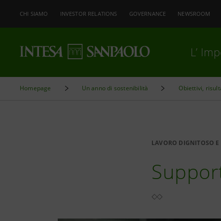
CHI SIAMO
INVESTOR RELATIONS
GOVERNANCE
NEWSROOM
L’ Im
Homepage
Un anno di sostenibilità
Obiettivi, risult
LAVORO DIGNITOSO E 
Support