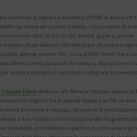
ano Nazionale di Ripresa e Resilienza (PNRR) la Banca offre
attaforma online del partner Deloitte, che consente di orie
 e che conta oltre 16.500 iscritti. Inoltre, grazie ai partner 
realizzati alcuni webinar informativi per illustrare le oppo
za delle aziende partner. Per i circa 43.000 clienti che si s
a piattaforma, Intesa Sanpaolo ha messo a disposizione u
i per erogare anticipi sui contributi o integrare le sovvenz
a
Sviluppo Filiere
dedicato alle filiere produttive italiane, la
elazioni strategiche tra le aziende leader e le PMI ad esse
rtunità di crescita e sviluppo, attraverso la valorizzazione 
ogramma si è arricchito con l'introduzione del Programma di
ere Sostenibili, con l'obiettivo specifico di promuovere perc