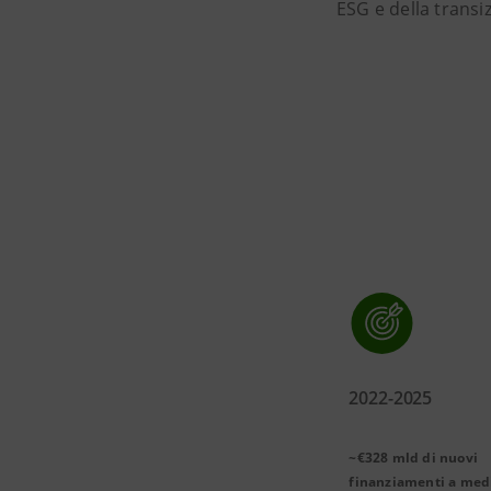
ESG e della transi
2022-2025
~€328 mld di nuovi
finanziamenti a med