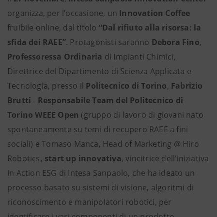
organizza, per l’occasione, un
Innovation Coffee
fruibile online, dal titolo
“Dal rifiuto alla risorsa: la
sfida dei RAEE”
. Protagonisti saranno
Debora Fino
,
Professoressa Ordinaria
di Impianti Chimici,
Direttrice del Dipartimento di Scienza Applicata e
Tecnologia, presso il
Politecnico di Torino
,
Fabrizio
Brutti
-
Responsabile Team del Politecnico di
Torino WEEE Open
(gruppo di lavoro di giovani nato
spontaneamente su temi di recupero RAEE a fini
sociali) e Tomaso Manca, Head of Marketing @ Hiro
Robotics
, start up innovativa
, vincitrice dell’iniziativa
In Action ESG di Intesa Sanpaolo, che ha ideato un
processo basato su sistemi di visione, algoritmi di
riconoscimento e manipolatori robotici, per
identificare i vari componenti di un prodotto