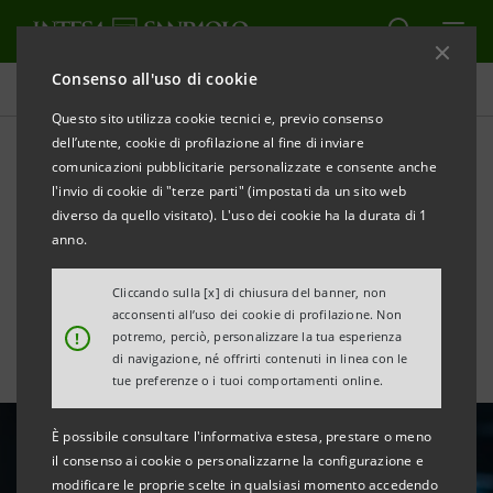
Consenso all'uso di cookie
Ultime notizie e approfondimenti
Questo sito utilizza cookie tecnici e, previo consenso
dell’utente, cookie di profilazione al fine di inviare
comunicazioni pubblicitarie personalizzate e consente anche
Intesa Sanpaolo aderisce
l'invio di cookie di "terze parti" (impostati da un sito web
alla Settimana Europea per
diverso da quello visitato). L'uso dei cookie ha la durata di 1
anno.
la Riduzione dei Rifiuti
Cliccando sulla [x] di chiusura del banner, non
acconsenti all’uso dei cookie di profilazione. Non
!
potremo, perciò, personalizzare la tua esperienza
di navigazione, né offrirti contenuti in linea con le
tue preferenze o i tuoi comportamenti online.
È possibile consultare l'informativa estesa, prestare o meno
il consenso ai cookie o personalizzarne la configurazione e
modificare le proprie scelte in qualsiasi momento accedendo