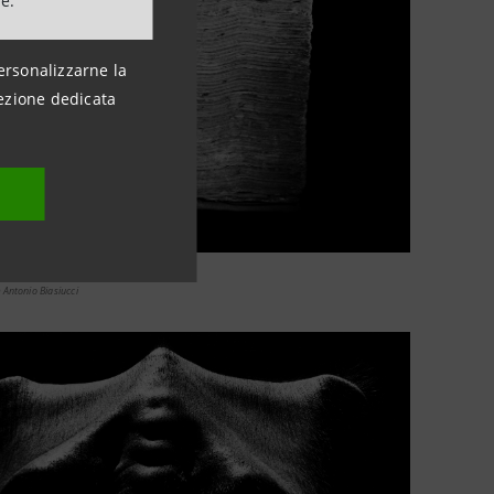
ne.
ersonalizzarne la
ezione dedicata
 Antonio Biasiucci