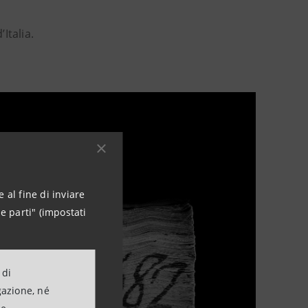
Italia.
 al fine di inviare
e parti" (impostati
 di
gazione, né