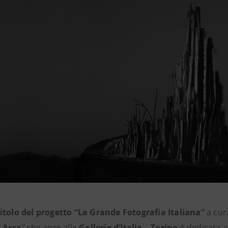
itolo del progetto “La Grande Fotografia Italiana”
a cur
. Arca
”
che apre alle
Gallerie d’Italia – Torino
è dedicata a