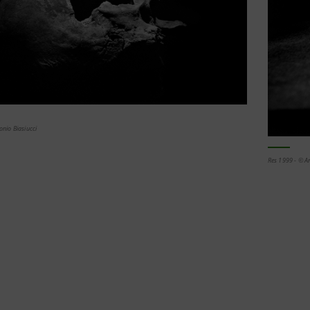
onio Biasiucci
Res 1999 - © An