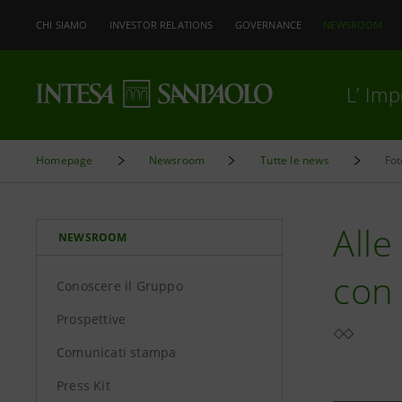
CHI SIAMO
INVESTOR RELATIONS
GOVERNANCE
NEWSROOM
L’ Im
Homepage
Newsroom
Tutte le news
Fot
Alle
NEWSROOM
con 
Conoscere il Gruppo
Prospettive
Comunicati stampa
Press Kit