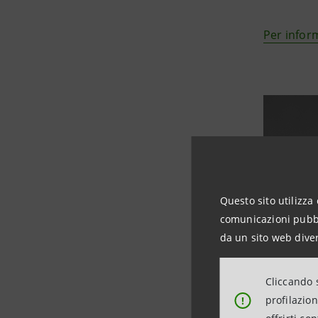
Per infor
Questo sito utilizza 
comunicazioni pubbli
da un sito web diver
Cliccando s
Corpo ligneo 2021 
profilazio
!