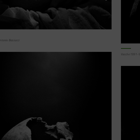
tonio Biasiucci
Vacche 1991- ©