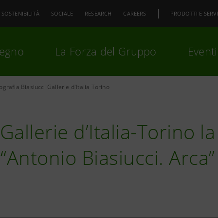
SOSTENIBILITÀ
SOCIALE
RESEARCH
CAREERS
PRODOTTI E SERVI
pegno
La Forza del Gruppo
Eventi
ografia Biasiucci Gallerie d'Italia Torino
premi
Invio
per cercare o
ESC
 Gallerie d’Italia-Torino 
“Antonio Biasiucci. Arca”