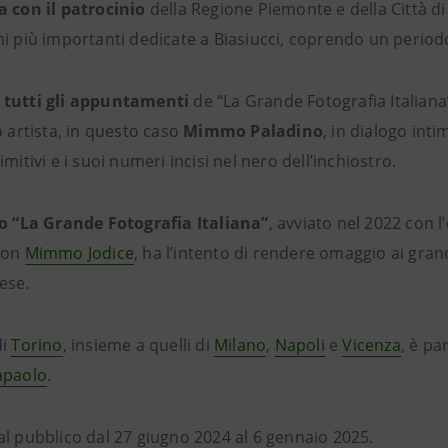
a con il patrocinio
della Regione Piemonte e della Città d
ni più importanti dedicate a Biasiucci, coprendo un perio
 tutti gli appuntamenti
de “La Grande Fotografia Italiana
o artista, in questo caso
Mimmo Paladino
, in dialogo inti
imitivi e i suoi numeri incisi nel nero dell’inchiostro.
to “La Grande Fotografia Italiana”
, avviato nel 2022 con l
con
Mimmo Jodice
, ha l’intento di rendere omaggio ai gran
ese.
di
Torino
, insieme a quelli di
Milano
,
Napoli
e
Vicenza
, è p
npaolo
.
al pubblico dal 27 giugno 2024 al 6 gennaio 2025.