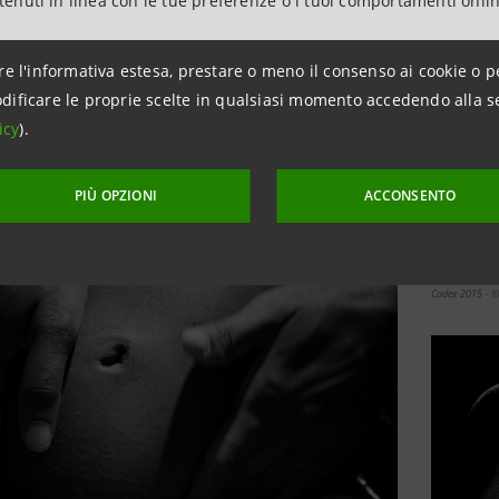
ntenuti in linea con le tue preferenze o i tuoi comportamenti onli
re l'informativa estesa, prestare o meno il consenso ai cookie o p
dificare le proprie scelte in qualsiasi momento accedendo alla s
icy
).
PIÙ OPZIONI
ACCONSENTO
Codex 2015 - ©