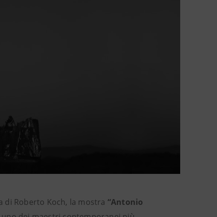
a di Roberto Koch, la mostra
“Antonio
 uno dei maestri contemporanei più