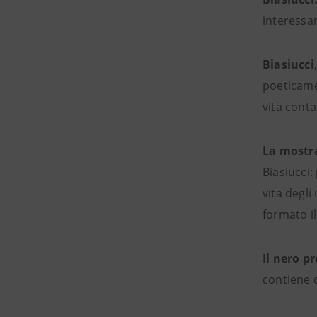
interessan
Biasiucci
poeticamen
vita conta
La mostra
Biasiucci:
vita degli
formato il
Il nero p
contiene d