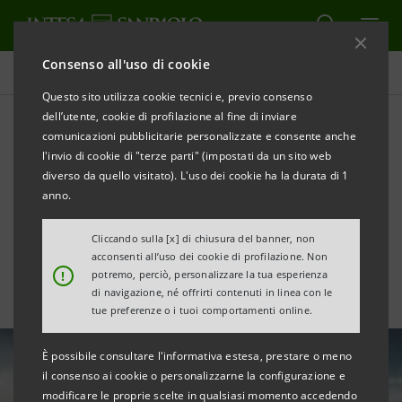
Consenso all'uso di cookie
Area Media
Questo sito utilizza cookie tecnici e, previo consenso
dell’utente, cookie di profilazione al fine di inviare
comunicazioni pubblicitarie personalizzate e consente anche
Turismo Open Air, SRM: 70
l'invio di cookie di "terze parti" (impostati da un sito web
milioni di presenze in Italia
diverso da quello visitato). L'uso dei cookie ha la durata di 1
anno.
nel 2024
Cliccando sulla [x] di chiusura del banner, non
acconsenti all’uso dei cookie di profilazione. Non
!
potremo, perciò, personalizzare la tua esperienza
di navigazione, né offrirti contenuti in linea con le
tue preferenze o i tuoi comportamenti online.
È possibile consultare l'informativa estesa, prestare o meno
il consenso ai cookie o personalizzarne la configurazione e
modificare le proprie scelte in qualsiasi momento accedendo