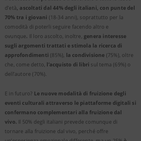
d’età
, ascoltati dal 44% degli italiani, con punte del
70% tra i giovani
(18-34 anni),
soprattutto per la
comodità di poterli seguire facendo altro e
ovunque
.
Il loro ascolto, inoltre,
genera interesse
sugli argomenti trattati e stimola la ricerca di
approfondimenti
(85%),
la condivisione
(75%), oltre
che, come detto,
l’acquisto di libri
sul tema (69%) o
dell’autore (70%).
E in futuro?
Le nuove modalità di fruizione degli
eventi culturali attraverso le piattaforme digitali si
confermano complementari alla fruizione dal
vivo.
Il 50% degli italiani prevede comunque di
tornare alla fruizione dal vivo, perché offre
un’esperienza emozionale differente, ma un 25%
è