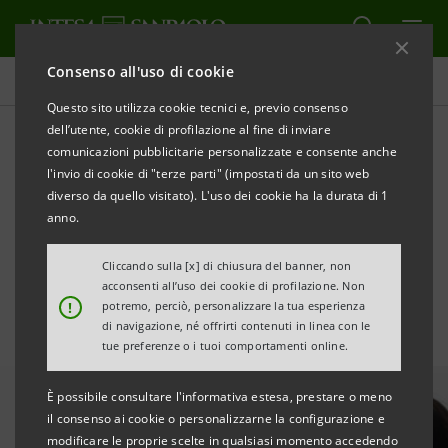
Consenso all'uso di cookie
Ricerche Comportamentali
Questo sito utilizza cookie tecnici e, previo consenso
dell’utente, cookie di profilazione al fine di inviare
comunicazioni pubblicitarie personalizzate e consente anche
La fruizione della cultura
l'invio di cookie di "terze parti" (impostati da un sito web
attraverso l’innovazione
diverso da quello visitato). L'uso dei cookie ha la durata di 1
anno.
digitale
Cliccando sulla [x] di chiusura del banner, non
acconsenti all’uso dei cookie di profilazione. Non
!
potremo, perciò, personalizzare la tua esperienza
di navigazione, né offrirti contenuti in linea con le
tue preferenze o i tuoi comportamenti online.
È possibile consultare l'informativa estesa, prestare o meno
il consenso ai cookie o personalizzarne la configurazione e
modificare le proprie scelte in qualsiasi momento accedendo