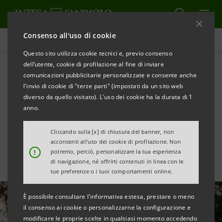
Consenso all'uso di cookie
Ricerche Comportamentali
Questo sito utilizza cookie tecnici e, previo consenso
dell’utente, cookie di profilazione al fine di inviare
comunicazioni pubblicitarie personalizzate e consente anche
Gen Z e Millennial: cosa
l'invio di cookie di "terze parti" (impostati da un sito web
dicono su ambiente, costo
diverso da quello visitato). L'uso dei cookie ha la durata di 1
anno.
della vita e lavoro
Cliccando sulla [x] di chiusura del banner, non
acconsenti all’uso dei cookie di profilazione. Non
!
potremo, perciò, personalizzare la tua esperienza
di navigazione, né offrirti contenuti in linea con le
tue preferenze o i tuoi comportamenti online.
È possibile consultare l'informativa estesa, prestare o meno
il consenso ai cookie o personalizzarne la configurazione e
modificare le proprie scelte in qualsiasi momento accedendo