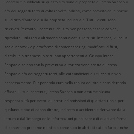
I contenuti pubblicati su questo sito sono di proprietà di Intesa Sanpaolo
e/o dei soggetti terzi di volta in volta indicati, come previsto dalle norme
sul diritto d'autore e sulla proprietà industriale. Tutti i diritti sono
riservati. Pertanto, i contenuti del sito non possono essere copiati,
riprodotti, utilizzati o altrimenti comunicati su altri siti Internet, ivi inclusi
social network e piattaforme di content sharing, modificati, diffusi,
distribuiti o trasmessi a terzi non appartenenti al Gruppo Intesa
Sanpaolo se non con la preventiva autorizzazione scritta di Intesa
Sanpaolo e/o dei soggetti terzi, alle cui condizioni di utilizzo si rinvia
espressamente. Pur ponendo cura nella tenuta del sito e considerando
affidabili i suoi contenuti, Intesa Sanpaolo non assume alcuna
responsabilità per eventuali errori od omissioni di qualsiasi tipo e per
qualunque tipo di danno diretto, indiretto o accidentale derivante dalla
lettura o dall'impiego delle informazioni pubblicate o di qualsiasi forma
di contenuto presente nel sito o contenuto in altri siti cui sia fatto, anche