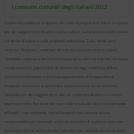
I consumi culturali degli italiani 2022
I contenuti pubblicati su questo sito sono di proprietà di Intesa Sanpaolo
e/o dei soggetti terzi di volta in volta indicati, come previsto dalle norme
sul diritto d'autore e sulla proprietà industriale. Tutti i diritti sono
riservati. Pertanto, i contenuti del sito non possono essere copiati,
riprodotti, utilizzati o altrimenti comunicati su altri siti Internet, ivi inclusi
social network e piattaforme di content sharing, modificati, diffusi,
distribuiti o trasmessi a terzi non appartenenti al Gruppo Intesa
Sanpaolo se non con la preventiva autorizzazione scritta di Intesa
Sanpaolo e/o dei soggetti terzi, alle cui condizioni di utilizzo si rinvia
espressamente. Pur ponendo cura nella tenuta del sito e considerando
affidabili i suoi contenuti, Intesa Sanpaolo non assume alcuna
responsabilità per eventuali errori od omissioni di qualsiasi tipo e per
qualunque tipo di danno diretto, indiretto o accidentale derivante dalla