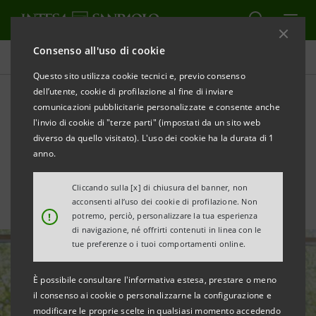
Consenso all'uso di cookie
Ricerche Comportamentali
Questo sito utilizza cookie tecnici e, previo consenso
dell’utente, cookie di profilazione al fine di inviare
comunicazioni pubblicitarie personalizzate e consente anche
I festival culturali italiani sul
l'invio di cookie di "terze parti" (impostati da un sito web
web
diverso da quello visitato). L'uso dei cookie ha la durata di 1
anno.
Cliccando sulla [x] di chiusura del banner, non
acconsenti all’uso dei cookie di profilazione. Non
!
potremo, perciò, personalizzare la tua esperienza
di navigazione, né offrirti contenuti in linea con le
tue preferenze o i tuoi comportamenti online.
È possibile consultare l'informativa estesa, prestare o meno
il consenso ai cookie o personalizzarne la configurazione e
modificare le proprie scelte in qualsiasi momento accedendo