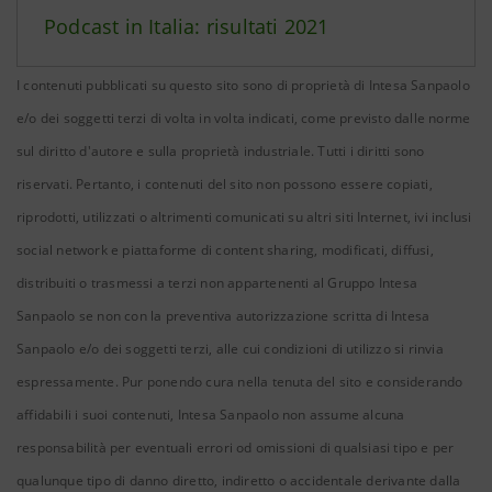
Podcast in Italia: risultati 2021
I contenuti pubblicati su questo sito sono di proprietà di Intesa Sanpaolo
e/o dei soggetti terzi di volta in volta indicati, come previsto dalle norme
sul diritto d'autore e sulla proprietà industriale. Tutti i diritti sono
riservati. Pertanto, i contenuti del sito non possono essere copiati,
riprodotti, utilizzati o altrimenti comunicati su altri siti Internet, ivi inclusi
social network e piattaforme di content sharing, modificati, diffusi,
distribuiti o trasmessi a terzi non appartenenti al Gruppo Intesa
Sanpaolo se non con la preventiva autorizzazione scritta di Intesa
Sanpaolo e/o dei soggetti terzi, alle cui condizioni di utilizzo si rinvia
espressamente. Pur ponendo cura nella tenuta del sito e considerando
affidabili i suoi contenuti, Intesa Sanpaolo non assume alcuna
responsabilità per eventuali errori od omissioni di qualsiasi tipo e per
qualunque tipo di danno diretto, indiretto o accidentale derivante dalla