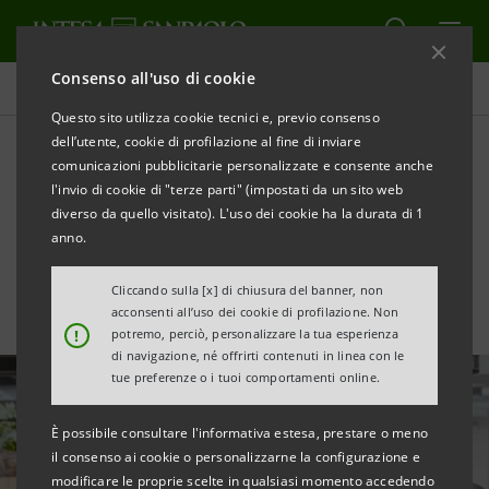
Consenso all'uso di cookie
Ricerche Comportamentali
Questo sito utilizza cookie tecnici e, previo consenso
dell’utente, cookie di profilazione al fine di inviare
comunicazioni pubblicitarie personalizzate e consente anche
I giovani tra festival e social
l'invio di cookie di "terze parti" (impostati da un sito web
media
diverso da quello visitato). L'uso dei cookie ha la durata di 1
anno.
Cliccando sulla [x] di chiusura del banner, non
acconsenti all’uso dei cookie di profilazione. Non
!
potremo, perciò, personalizzare la tua esperienza
di navigazione, né offrirti contenuti in linea con le
tue preferenze o i tuoi comportamenti online.
È possibile consultare l'informativa estesa, prestare o meno
il consenso ai cookie o personalizzarne la configurazione e
modificare le proprie scelte in qualsiasi momento accedendo