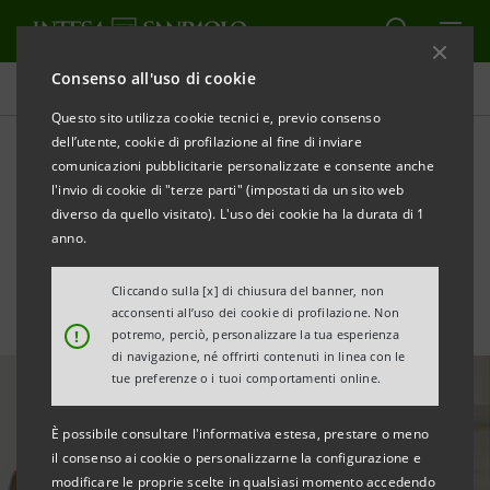
Consenso all'uso di cookie
Ricerche Comportamentali
Questo sito utilizza cookie tecnici e, previo consenso
dell’utente, cookie di profilazione al fine di inviare
comunicazioni pubblicitarie personalizzate e consente anche
Il vissuto della disabilità in
l'invio di cookie di "terze parti" (impostati da un sito web
Italia
diverso da quello visitato). L'uso dei cookie ha la durata di 1
anno.
Cliccando sulla [x] di chiusura del banner, non
acconsenti all’uso dei cookie di profilazione. Non
!
potremo, perciò, personalizzare la tua esperienza
di navigazione, né offrirti contenuti in linea con le
tue preferenze o i tuoi comportamenti online.
È possibile consultare l'informativa estesa, prestare o meno
il consenso ai cookie o personalizzarne la configurazione e
modificare le proprie scelte in qualsiasi momento accedendo