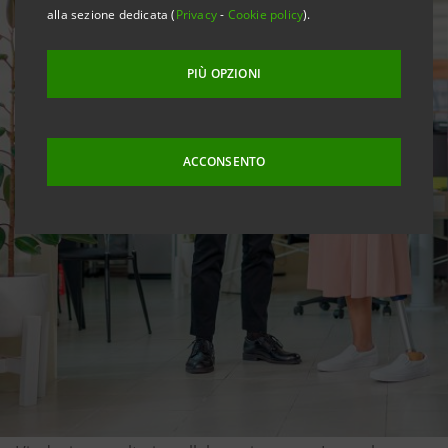
alla sezione dedicata (
Privacy
-
Cookie policy
).
PIÙ OPZIONI
ACCONSENTO