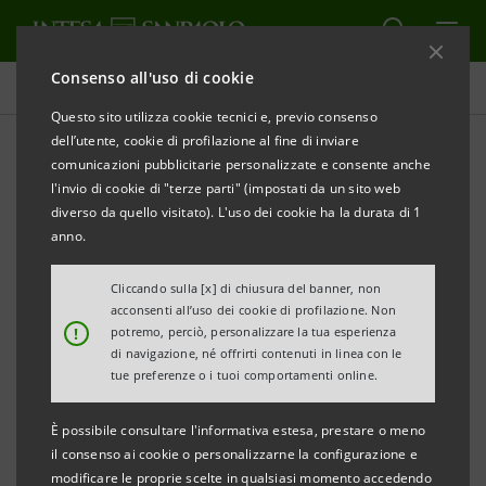
Consenso all'uso di cookie
Tutti gli eventi sostenuti dalla banca
Questo sito utilizza cookie tecnici e, previo consenso
dell’utente, cookie di profilazione al fine di inviare
comunicazioni pubblicitarie personalizzate e consente anche
l'invio di cookie di "terze parti" (impostati da un sito web
CULTURA
diverso da quello visitato). L'uso dei cookie ha la durata di 1
anno.
L'inaugurazione del Teatro
Cliccando sulla [x] di chiusura del banner, non
Regio di Torino
acconsenti all’uso dei cookie di profilazione. Non
!
potremo, perciò, personalizzare la tua esperienza
di navigazione, né offrirti contenuti in linea con le
tue preferenze o i tuoi comportamenti online.
È possibile consultare l'informativa estesa, prestare o meno
il consenso ai cookie o personalizzarne la configurazione e
modificare le proprie scelte in qualsiasi momento accedendo