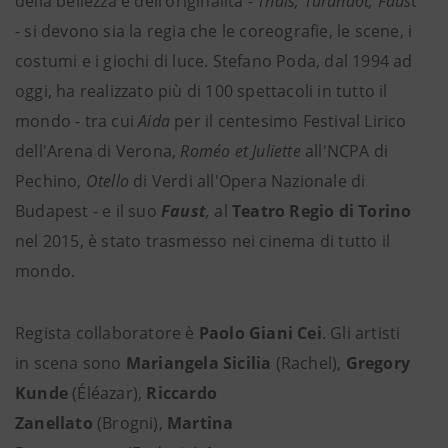
della bellezza e dell’originalità -
Thaïs, Turandot, Faus
t
- si devono sia la regia che le coreografie, le scene, i
costumi e i giochi di luce. Stefano Poda, dal 1994 ad
oggi, ha realizzato più di 100 spettacoli in tutto il
mondo - tra cui
Aida
per il centesimo Festival Lirico
dell'Arena di Verona,
Roméo et Juliette
all'NCPA di
Pechino,
Otello
di Verdi all'Opera Nazionale di
Budapest - e il suo
Faust
,
al
Teatro Regio di Torino
nel 2015, è stato trasmesso nei cinema di tutto il
mondo.
Regista collaboratore è
Paolo Giani Cei
. Gli artisti
in scena sono
Mariangela Sicilia
(Rachel),
Gregory
Kunde
(Éléazar),
Riccardo
Zanellato
(Brogni),
Martina