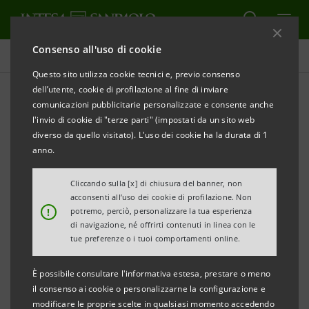
Consenso all'uso di cookie
Tutti gli eventi sostenuti dalla banca
Questo sito utilizza cookie tecnici e, previo consenso
dell’utente, cookie di profilazione al fine di inviare
comunicazioni pubblicitarie personalizzate e consente anche
l'invio di cookie di "terze parti" (impostati da un sito web
CULTURA
diverso da quello visitato). L'uso dei cookie ha la durata di 1
anno.
Caravaggio, Van Dyck e
Cliccando sulla [x] di chiusura del banner, non
Sassolino a Vicenza
acconsenti all’uso dei cookie di profilazione. Non
!
potremo, perciò, personalizzare la tua esperienza
di navigazione, né offrirti contenuti in linea con le
tue preferenze o i tuoi comportamenti online.
È possibile consultare l'informativa estesa, prestare o meno
il consenso ai cookie o personalizzarne la configurazione e
modificare le proprie scelte in qualsiasi momento accedendo