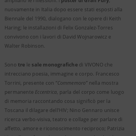
ampliano le riflessioni: i
poster di Gran Fury
,
nuovamente in Italia dopo essere stati esposti alla
Biennale del 1990, dialogano con le opere di Keith
Haring; le installazioni di Felix Gonzalez-Torres
convivono con i lavori di David Wojnarowicz e
Walter Robinson.
Sono
tre
le
sale monografiche
di VIVONO che
intrecciano poesia, immagine e corpo. Francesco
Torrini, presente con
“Commemoro”
nella mostra
permanente
Eccentrica
, parla del corpo come luogo
di memoria raccontando cosa significò per la
Toscana il dilagare dell’HIV; Nino Gennaro unisce
ricerca verbo-visiva, teatro e collage per parlare di
affetto, amore e riconoscimento reciproco; Patrizia