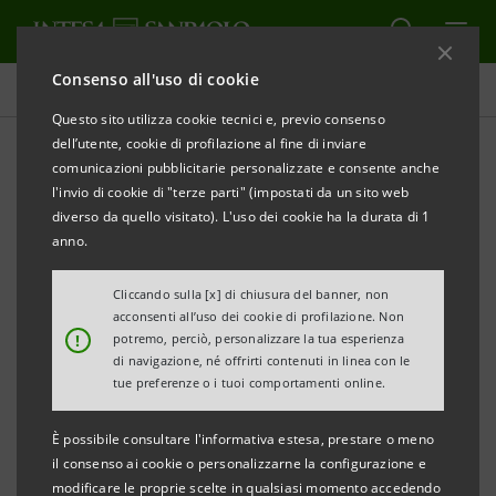
Consenso all'uso di cookie
Tutti gli eventi sostenuti dalla banca
Questo sito utilizza cookie tecnici e, previo consenso
dell’utente, cookie di profilazione al fine di inviare
comunicazioni pubblicitarie personalizzate e consente anche
l'invio di cookie di "terze parti" (impostati da un sito web
CULTURA
diverso da quello visitato). L'uso dei cookie ha la durata di 1
anno.
“VIVONO”, una mostra al
Cliccando sulla [x] di chiusura del banner, non
Centro Pecci
acconsenti all’uso dei cookie di profilazione. Non
!
potremo, perciò, personalizzare la tua esperienza
di navigazione, né offrirti contenuti in linea con le
tue preferenze o i tuoi comportamenti online.
È possibile consultare l'informativa estesa, prestare o meno
il consenso ai cookie o personalizzarne la configurazione e
modificare le proprie scelte in qualsiasi momento accedendo