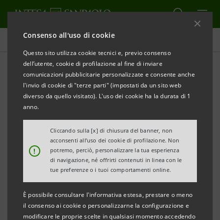
Consenso all'uso di cookie
Tutti gli eventi sostenuti dalla banca
Questo sito utilizza cookie tecnici e, previo consenso
dell’utente, cookie di profilazione al fine di inviare
comunicazioni pubblicitarie personalizzate e consente anche
l'invio di cookie di "terze parti" (impostati da un sito web
CULTURA
diverso da quello visitato). L'uso dei cookie ha la durata di 1
anno.
Intesa Sanpaolo e il Festival
Cliccando sulla [x] di chiusura del banner, non
di Spoleto
acconsenti all’uso dei cookie di profilazione. Non
!
potremo, perciò, personalizzare la tua esperienza
di navigazione, né offrirti contenuti in linea con le
tue preferenze o i tuoi comportamenti online.
È possibile consultare l'informativa estesa, prestare o meno
Dal
25 giugno 2021
al
11 luglio 2021
il consenso ai cookie o personalizzarne la configurazione e
modificare le proprie scelte in qualsiasi momento accedendo