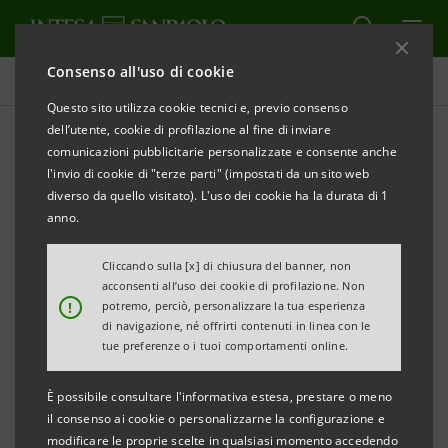
Consenso all'uso di cookie
Obiettivi, risultati e iniziative
Questo sito utilizza cookie tecnici e, previo consenso
dell’utente, cookie di profilazione al fine di inviare
comunicazioni pubblicitarie personalizzate e consente anche
l'invio di cookie di "terze parti" (impostati da un sito web
CAMBIAMENTO CLIMATICO
diverso da quello visitato). L'uso dei cookie ha la durata di 1
anno.
Gestione responsabile delle
Cliccando sulla [x] di chiusura del banner, non
risorse
acconsenti all’uso dei cookie di profilazione. Non
!
potremo, perciò, personalizzare la tua esperienza
di navigazione, né offrirti contenuti in linea con le
tue preferenze o i tuoi comportamenti online.
È possibile consultare l'informativa estesa, prestare o meno
il consenso ai cookie o personalizzarne la configurazione e
modificare le proprie scelte in qualsiasi momento accedendo