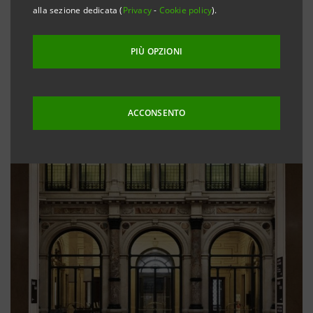
alla sezione dedicata (
Privacy
-
Cookie policy
).
PIÙ OPZIONI
ACCONSENTO