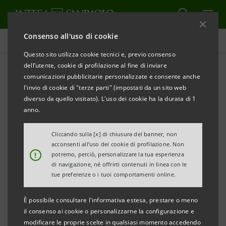
Consenso all'uso di cookie
Obiettivi, risultati e iniziative
Questo sito utilizza cookie tecnici e, previo consenso
dell’utente, cookie di profilazione al fine di inviare
comunicazioni pubblicitarie personalizzate e consente anche
l'invio di cookie di "terze parti" (impostati da un sito web
COMUNITÀ E CULTURA
diverso da quello visitato). L'uso dei cookie ha la durata di 1
anno.
Continuo impegno verso la
Cliccando sulla [x] di chiusura del banner, non
cultura
acconsenti all’uso dei cookie di profilazione. Non
!
potremo, perciò, personalizzare la tua esperienza
di navigazione, né offrirti contenuti in linea con le
tue preferenze o i tuoi comportamenti online.
È possibile consultare l'informativa estesa, prestare o meno
il consenso ai cookie o personalizzarne la configurazione e
modificare le proprie scelte in qualsiasi momento accedendo