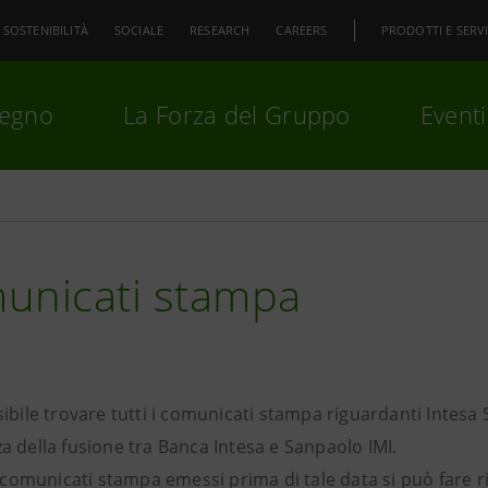
SOSTENIBILITÀ
SOCIALE
RESEARCH
CAREERS
PRODOTTI E SERVI
pegno
La Forza del Gruppo
Eventi
premi
Invio
per cercare o
ESC
unicati stampa
ibile trovare tutti i comunicati stampa riguardanti Intesa 
a della fusione tra Banca Intesa e Sanpaolo IMI.
i comunicati stampa emessi prima di tale data si può fare ri