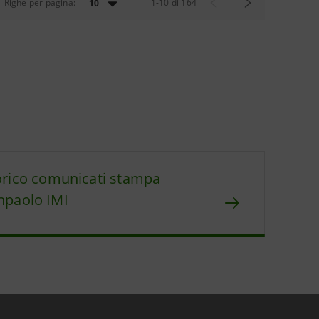
Righe per pagina:
1
-
10
di
164
10
orico comunicati stampa
npaolo IMI