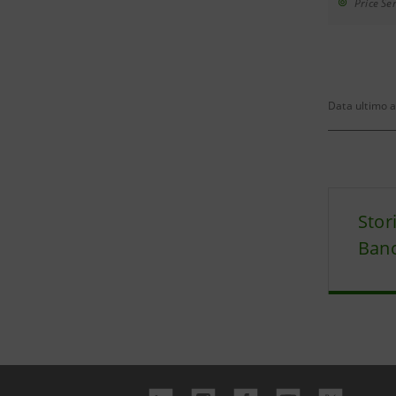
Price Sen
Data ultimo 
Stor
Banc