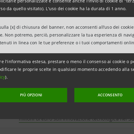
Strumenti per facilitare la nascita di nuove imprese
citarie personalizzate e consente anche l'invio di cookie di "terz
so da quello visitato). L'uso dei cookie ha la durata di 1 anno.
percorso di accesso al credito
ulla [x] di chiusura del banner, non acconsenti all’uso dei cookie
Intesa Sanpaolo: definizione di controversie con l
ne. Non potremo, perciò, personalizzare la tua esperienza di navi
Entrate
ntenuti in linea con le tue preferenze o i tuoi comportamenti onli
Intesa Sanpaolo: l'analisi dell'EBA sui dati di set
re l'informativa estesa, prestare o meno il consenso ai cookie o p
conferma l'adeguatezza patrimoniale del Gruppo
dificare le proprie scelte in qualsiasi momento accedendo alla s
icy
).
Intesa Sanpaolo: Standard & Poor's pone in watch
rating a seguito della stessa azione sul rating sov
PIÙ OPZIONI
ACCONSENTO
Intesa Sanpaolo: Atlante Ventures Mezzogiorno p
milioni di euro sull'innovazione tecnologica nel Sud