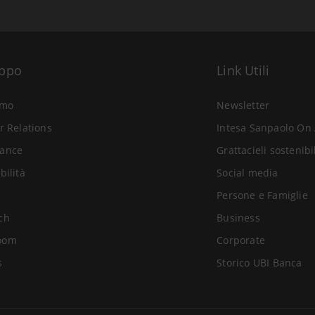
uppo
Link Utili
amo
Newsletter
r Relations
Intesa Sanpaolo On 
ance
Grattacieli sostenibi
bilità
Social media
Persone e Famiglie
ch
Business
oom
Corporate
s
Storico UBI Banca