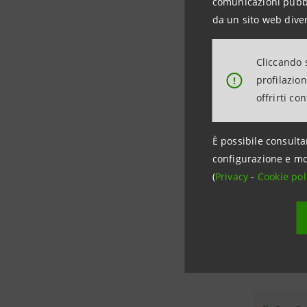
comunicazioni pubbli
14.12.2011 -
da un sito web diver
23:49
Cliccando s
13.12.2011 -
profilazio
!
18:05
offrirti co
08.12.2011 -
È possibile consulta
18:03
configurazione e mo
(
Privacy
-
Cookie pol
08.12.2011 -
09:31
06.12.2011 -
12:31