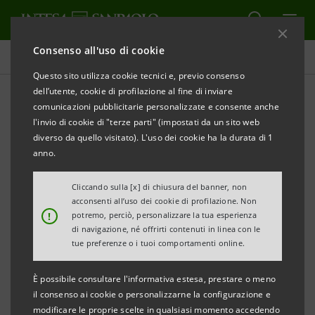
Consenso all'uso di cookie
Newsroom
Questo sito utilizza cookie tecnici e, previo consenso
dell’utente, cookie di profilazione al fine di inviare
comunicazioni pubblicitarie personalizzate e consente anche
Comunicati stampa
l'invio di cookie di "terze parti" (impostati da un sito web
diverso da quello visitato). L'uso dei cookie ha la durata di 1
anno.
Cliccando sulla [x] di chiusura del banner, non
Qui è possibile trovare tutti i comunicati stampa
acconsenti all’uso dei cookie di profilazione. Non
riguardanti Intesa Sanpaolo a partire dal 1° gennaio
!
potremo, perciò, personalizzare la tua esperienza
di navigazione, né offrirti contenuti in linea con le
2007, data di decorrenza della fusione tra Banca
tue preferenze o i tuoi comportamenti online.
Intesa e Sanpaolo IMI.
Per tutti i comunicati stampa emessi prima di tale
È possibile consultare l'informativa estesa, prestare o meno
data si può fare riferimento ai precedenti siti delle
il consenso ai cookie o personalizzarne la configurazione e
modificare le proprie scelte in qualsiasi momento accedendo