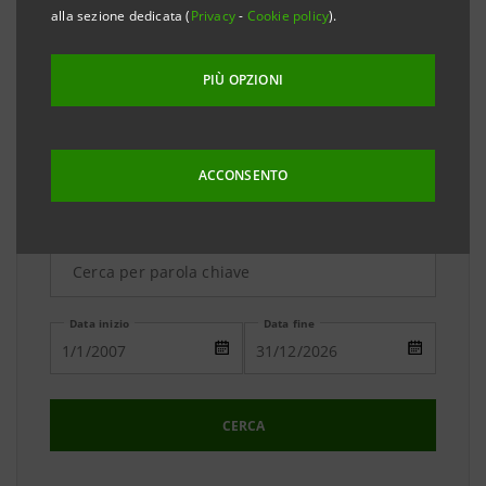
due banche. Il team dell'Ufficio Stampa è a
alla sezione dedicata (
Privacy
-
Cookie policy
).
disposizione per ogni vostra richiesta di chiarimenti e
approfondimenti.
PIÙ OPZIONI
ACCONSENTO
Ricerca Avanzata
Data inizio
Data fine
CERCA