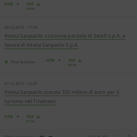
HTM
PDF
118 Kb
09.12.2015 - 11:14
Intesa Sanpaolo: scissione parziale di Setefi S.p.A. a
favore di Intesa Sanpaolo S.p.A.
HTM
PDF
Price Sensitive
136 Kb
07.12.2015 - 12:29
Intesa Sanpaolo stanzia 350 milioni di euro per il
turismo nel Triveneto
HTM
PDF
211 Kb
Righe per pagina:
1
-
10
di
363