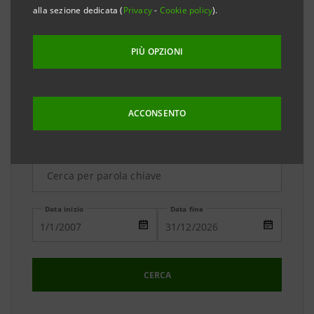
due banche. Il team dell'Ufficio Stampa è a
alla sezione dedicata (
Privacy
-
Cookie policy
).
disposizione per ogni vostra richiesta di chiarimenti e
approfondimenti.
PIÙ OPZIONI
ACCONSENTO
Ricerca Avanzata
Data inizio
Data fine
CERCA