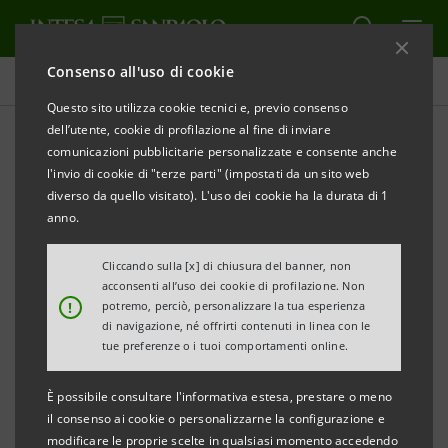
Consenso all'uso di cookie
Newsroom
Questo sito utilizza cookie tecnici e, previo consenso
dell’utente, cookie di profilazione al fine di inviare
comunicazioni pubblicitarie personalizzate e consente anche
Comunicati stampa
l'invio di cookie di "terze parti" (impostati da un sito web
diverso da quello visitato). L'uso dei cookie ha la durata di 1
anno.
Cliccando sulla [x] di chiusura del banner, non
Qui è possibile trovare tutti i comunicati stampa
acconsenti all’uso dei cookie di profilazione. Non
riguardanti Intesa Sanpaolo a partire dal 1° gennaio
!
potremo, perciò, personalizzare la tua esperienza
di navigazione, né offrirti contenuti in linea con le
2007, data di decorrenza della fusione tra Banca
tue preferenze o i tuoi comportamenti online.
Intesa e Sanpaolo IMI.
Per tutti i comunicati stampa emessi prima di tale
È possibile consultare l'informativa estesa, prestare o meno
data si può fare riferimento ai precedenti siti delle
il consenso ai cookie o personalizzarne la configurazione e
modificare le proprie scelte in qualsiasi momento accedendo