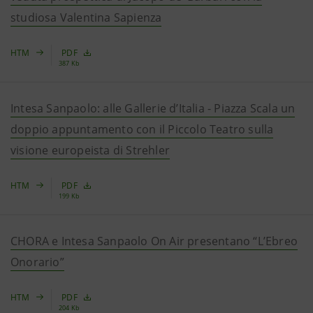
studiosa Valentina Sapienza
HTM
PDF
387 Kb
Intesa Sanpaolo: alle Gallerie d’Italia - Piazza Scala un
doppio appuntamento con il Piccolo Teatro sulla
visione europeista di Strehler
HTM
PDF
199 Kb
CHORA e Intesa Sanpaolo On Air presentano “L’Ebreo
Onorario”
HTM
PDF
204 Kb