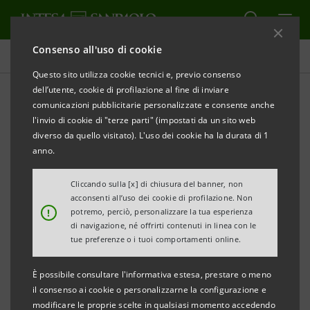
Consenso all'uso di cookie
Newsroom
Questo sito utilizza cookie tecnici e, previo consenso
dell’utente, cookie di profilazione al fine di inviare
comunicazioni pubblicitarie personalizzate e consente anche
Comunicati stampa
l'invio di cookie di "terze parti" (impostati da un sito web
diverso da quello visitato). L'uso dei cookie ha la durata di 1
anno.
Cliccando sulla [x] di chiusura del banner, non
Qui è possibile trovare tutti i comunicati stampa
acconsenti all’uso dei cookie di profilazione. Non
riguardanti Intesa Sanpaolo a partire dal 1° gennaio
!
potremo, perciò, personalizzare la tua esperienza
di navigazione, né offrirti contenuti in linea con le
2007, data di decorrenza della fusione tra Banca
tue preferenze o i tuoi comportamenti online.
Intesa e Sanpaolo IMI.
Per tutti i comunicati stampa emessi prima di tale
È possibile consultare l'informativa estesa, prestare o meno
data si può fare riferimento ai precedenti siti delle
il consenso ai cookie o personalizzarne la configurazione e
modificare le proprie scelte in qualsiasi momento accedendo