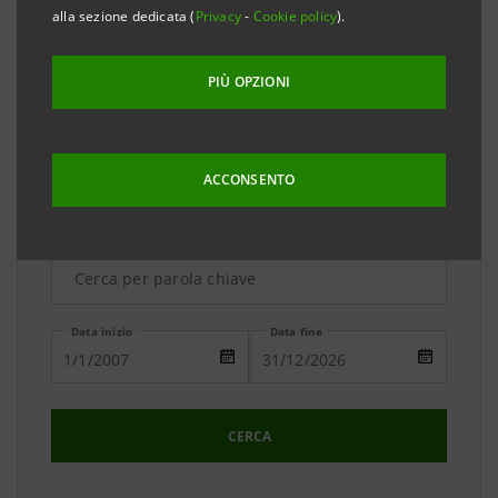
due banche. Il team dell'Ufficio Stampa è a
alla sezione dedicata (
Privacy
-
Cookie policy
).
disposizione per ogni vostra richiesta di chiarimenti e
approfondimenti.
PIÙ OPZIONI
ACCONSENTO
Ricerca Avanzata
Data inizio
Data fine
CERCA